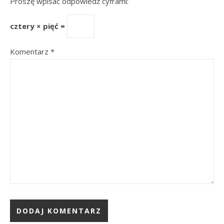
Proszę wpisać odpowiedź cyframi:
cztery × pięć =
Komentarz
*